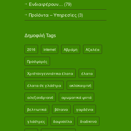
Ενδιαφέρουν…
(79)
Προϊόντα – Υπηρεσίες
(3)
Δημοφιλή Tags
2016
internet
Αβράμη
Αζαλέα
Προσφορές
Χριστουγεννιάτικα έλατα
έλατα
έλατα σε γλάστρα
ακλοκαιρινή
αλεξανδριανό
αρωματικά φυτά
βελτιωτικά
βότανα
γαρδένια
γλάστρες
δαφνούλα
διαδικτυο