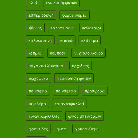
ελιά
ενοικίαση φυτών
εσπεριδοειδή
ζαρντινιέρες
ιβίσκος
καλοακιρινή
καλοκαιρι
καλοκαιρινή
κασπώ
κλάδεμα
κοπριά
κόμποστ
νυχτολούλουδο
οργανικό λίπασμα
ορχιδέες
παχύφυτα
περιποίηση φυτών
ποϊνσέτια
ποϊνσέττια
προσφορά
σεφλέρα
τριανταφυλλιά
τριανταφυλλιές
φίκος μπέντζαμιν
φροντίδες
φυτα
χρυσάνθεμο