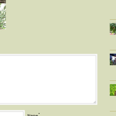
*
Name