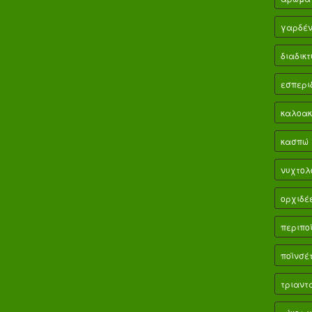
γαρδέν
διαδικτ
εσπερι
καλοακ
κασπώ
νυχτολ
ορχιδέ
περιπο
ποϊνσέ
τριαντ