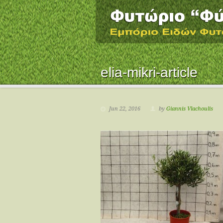
elia-mikri-article
Jun 22, 2016
by
Giannis Vlachoulis