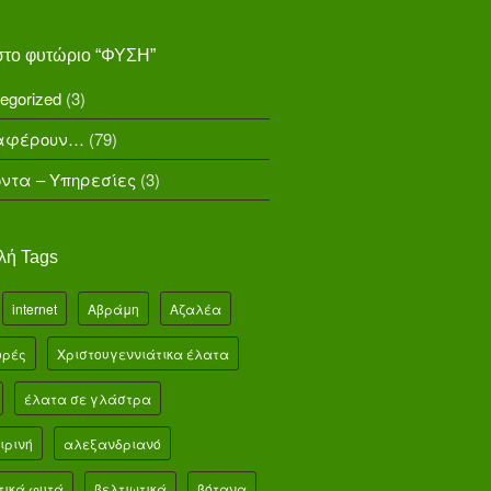
 στο φυτώριο “ΦΥΣΗ”
egorized
(3)
αφέρουν…
(79)
όντα – Υπηρεσίες
(3)
λή Tags
internet
Αβράμη
Αζαλέα
ορές
Χριστουγεννιάτικα έλατα
έλατα σε γλάστρα
ιρινή
αλεξανδριανό
ικά φυτά
βελτιωτικά
βότανα