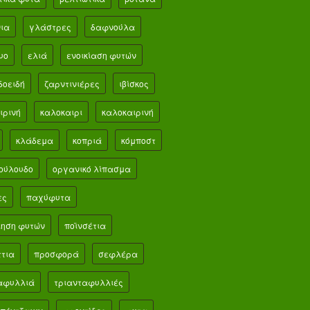
ια
γλάστρες
δαφνούλα
υο
ελιά
ενοικίαση φυτών
δοειδή
ζαρντινιέρες
ιβίσκος
ιρινή
καλοκαιρι
καλοκαιρινή
κλάδεμα
κοπριά
κόμποστ
ούλουδο
οργανικό λίπασμα
ες
παχύφυτα
ίηση φυτών
ποϊνσέτια
ττια
προσφορά
σεφλέρα
αφυλλιά
τριανταφυλλιές