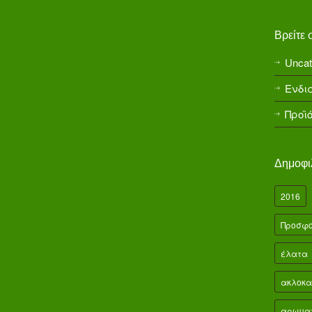
Βρείτε
Uncat
Ενδι
Προϊ
Δημοφι
2016
Προσφ
έλατα
ακλοκα
αρωματ