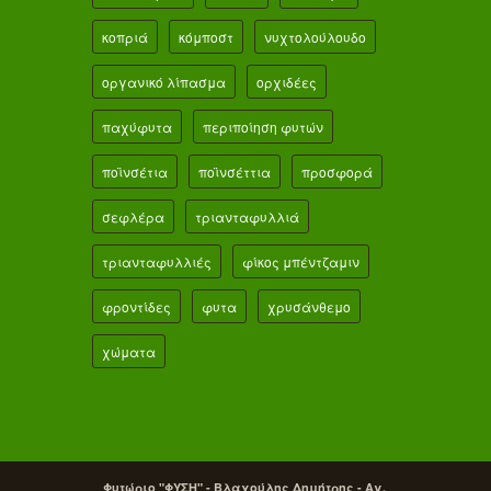
κοπριά
κόμποστ
νυχτολούλουδο
οργανικό λίπασμα
ορχιδέες
παχύφυτα
περιποίηση φυτών
ποϊνσέτια
ποϊνσέττια
προσφορά
σεφλέρα
τριανταφυλλιά
τριανταφυλλιές
φίκος μπέντζαμιν
φροντίδες
φυτα
χρυσάνθεμο
χώματα
Φυτώριο "ΦΥΣΗ" - Βλαχούλης Δημήτρης - Αγ.