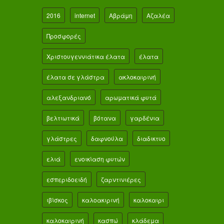
2016
internet
Αβράμη
Αζαλέα
Προσφορές
Χριστουγεννιάτικα έλατα
έλατα
έλατα σε γλάστρα
ακλοκαιρινή
αλεξανδριανό
αρωματικά φυτά
βελτιωτικά
βότανα
γαρδένια
γλάστρες
δαφνούλα
διαδικτυο
ελιά
ενοικίαση φυτών
εσπεριδοειδή
ζαρντινιέρες
ιβίσκος
καλοακιρινή
καλοκαιρι
καλοκαιρινή
κασπώ
κλάδεμα