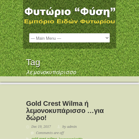
Tag
λεμονοκυπάρισσο
Gold Crest Wilma ή
λεμονοκυπάρισσο …για
δώρο!
Dec 19, 2017
by admin
Comments are off
gold crest wilma
,
λεμονοκυπάρισσο