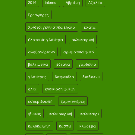
2016
internet
Αβράμη
Αζαλέα
Προσφορές
Χριστουγεννιάτικα έλατα
έλατα
έλατα σε γλάστρα
ακλοκαιρινή
αλεξανδριανό
αρωματικά φυτά
βελτιωτικά
βότανα
γαρδένια
γλάστρες
δαφνούλα
διαδικτυο
ελιά
ενοικίαση φυτών
εσπεριδοειδή
ζαρντινιέρες
ιβίσκος
καλοακιρινή
καλοκαιρι
καλοκαιρινή
κασπώ
κλάδεμα