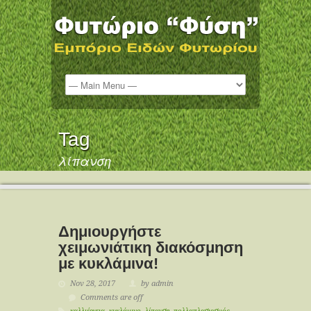
Tag
λίπανση
Δημιουργήστε
χειμωνιάτικη διακόσμηση
με κυκλάμινα!
Nov 28, 2017
by admin
Comments are off
καλλιέργεια
,
κυκλάμινο
,
λίπανση
,
πολλαπλασιασμός
,