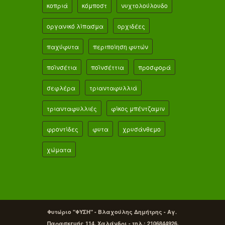
κοπριά
κόμποστ
νυχτολούλουδο
οργανικό λίπασμα
ορχιδέες
παχύφυτα
περιποίηση φυτών
ποϊνσέτια
ποϊνσέττια
προσφορά
σεφλέρα
τριανταφυλλιά
τριανταφυλλιές
φίκος μπέντζαμιν
φροντίδες
φυτα
χρυσάνθεμο
χώματα
Φυτώριο "ΦΥΣΗ" - Βλαχούλης Δημήτρης - Αγ.
Παρασκευής 114, Χαλάνδρι - τηλ.: 2106844926,