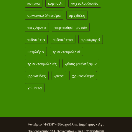
κοπριά
κόμποστ
νυχτολούλουδο
οργανικό λίπασμα
ορχιδέες
παχύφυτα
περιποίηση φυτών
ποϊνσέτια
ποϊνσέττια
προσφορά
σεφλέρα
τριανταφυλλιά
τριανταφυλλιές
φίκος μπέντζαμιν
φροντίδες
φυτα
χρυσάνθεμο
χώματα
Φυτώριο "ΦΥΣΗ" - Βλαχούλης Δημήτρης - Αγ.
Παρασκευής 114, Χαλάνδρι - τηλ.: 2106844926,