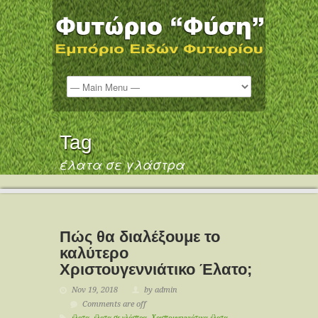
Tag
έλατα σε γλάστρα
Πώς θα διαλέξουμε το
καλύτερο
Χριστουγεννιάτικο Έλατο;
Nov 19, 2018
by admin
Comments are off
έλατα
,
έλατα σε γλάστρα
,
Χριστουγεννιάτικα έλατα