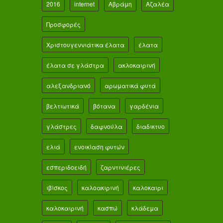
2016
internet
Αβράμη
Αζαλέα
Προσφορές
Χριστουγεννιάτικα έλατα
έλατα
έλατα σε γλάστρα
ακλοκαιρινή
αλεξανδριανό
αρωματικά φυτά
βελτιωτικά
βότανα
γαρδένια
γλάστρες
δαφνούλα
διαδικτυο
ελιά
ενοικίαση φυτών
εσπεριδοειδή
ζαρντινιέρες
ιβίσκος
καλοακιρινή
καλοκαιρι
καλοκαιρινή
κασπώ
κλάδεμα